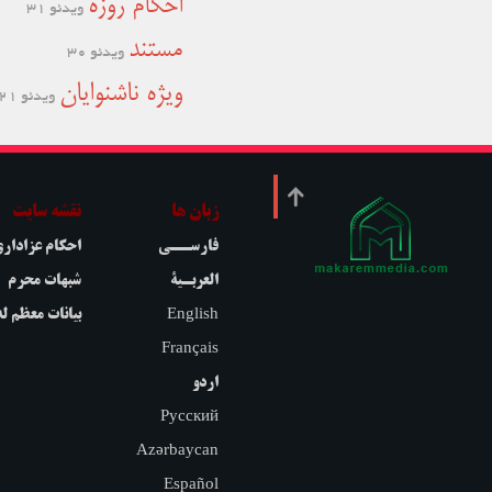
احکام روزه
و اینجا بود که زهرای اطهر سلام الله
ویدئو 31
علیها خود را سپر ولایت کرد.
مستند
ویدئو 30
دشمنان نشان دادند تا چه اندازه بی‌رحم و
بی‌حیا بودند،
و در مقابل، زهرای مظلوم،
ویژه ناشنوایان
ویدئو 21
چقدر استوار و مقاوم ایستاد تا حق ولایت
فراموش نشود.
زبان ها
نقشه سایت
فارســی
احکام عزادار
العربـیة
شبهات محرم
English
بیانات معظم له
Français
اردو
Русский
Azərbaycan
Español