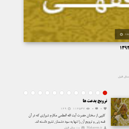
0
18
درس 3: 1393/06/23
یکشنبه
karem.ir
ترویج بدعت ها
129
112537
0
0
کلیپی از سخنان حضرت آیت الله العظمی مکارم شیرازی که در آن
قمه زنی و ترویج آن را تنها به سود دشمنان تشیع دانسته اند.
Makarem.ir
10 سال قبل