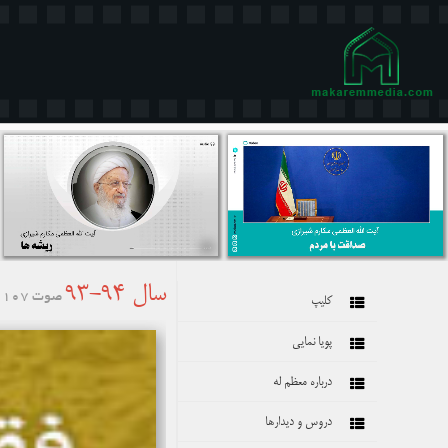
سال 94-93
صوت 107
کلیپ
پویا نمایی
درباره معظم له
دروس و دیدارها