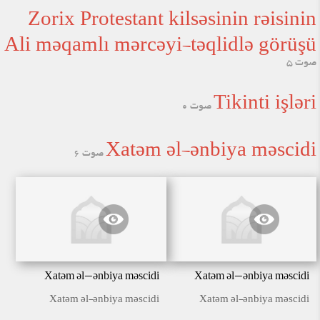
Zorix Protestant kilsəsinin rəisinin
Ali məqamlı mərcəyi-təqlidlə görüşü
صوت 5
Tikinti işləri
صوت 0
Xatəm əl-ənbiya məscidi
صوت 6
Xatəm əl-ənbiya məscidi
Xatəm əl-ənbiya məscidi
Xatəm əl-ənbiya məscidi
Xatəm əl-ənbiya məscidi