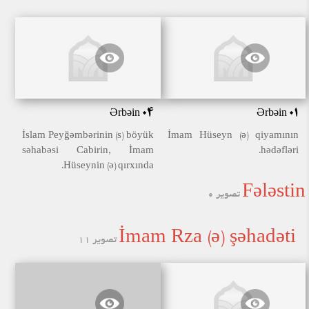
Ərbəin 04
Ərbəin 01
İslam Peyğəmbərinin (s) böyük
İmam Hüseyn (ə) qiyamının
səhabəsi Cabirin, İmam
hədəfləri.
Hüseynin (ə) qırxında.
Fələstin
تصویر 0
İmam Rza (ə) şəhadəti
تصویر 11