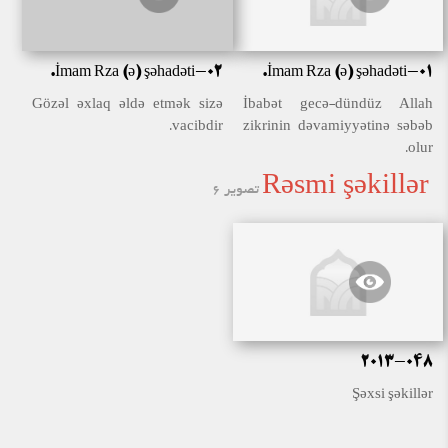
İmam Rza (ə) şəhadəti-01.
İmam Rza (ə) şəhadəti-02.
İbabət gecə-dündüz Allah
Gözəl əxlaq əldə etmək sizə
zikrinin dəvamiyyətinə səbəb
vacibdir.
olur.
Rəsmi şəkillər
تصویر 6
2013-048
Şəxsi şəkillər