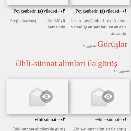
Peyğənbərin (s) viladəti-02
Peyğənbərin (s) viladəti-01
Peyğənbərin(s) böyüklüyü
İslam peyğənbəri (s) Allahın
barəsində
yaratdığı ən şərafətli və ən əziz
insandır.
Görüşlər
تصویر 7
Əhli-sünnət alimləri ilə görüş
تصویر 11
Əhli sünnət -02
Əhli-sünnət-01
Əhli-sünnət alimləri ilə görüş
Əhli-sünnət alimləri ilə görüş