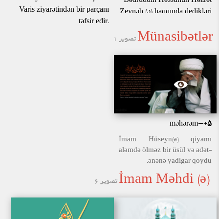
Bədruddin Həssunun Həzrət
Varis ziyarətindən bir parçanı
Zeynəb (ə) haqqında dedikləri
təfsir edir.
çox maraqlıdır.
Münasibətlər
تصویر 1
məhərəm-05
İmam Hüseyn(ə) qiyamı
aləmdə ölməz bir üsül və adət-
ənənə yadigar qoydu.
İmam Məhdi (ə)
تصویر 6