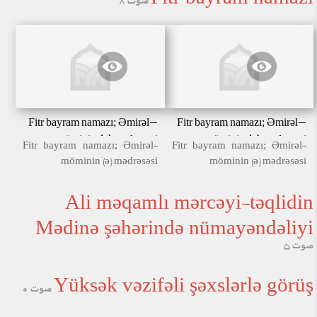
Fitr bayram namazı
صوت 8
Fitr bayram namazı; Əmirəl-
Fitr bayram namazı; Əmirəl-
möminin (ə) mədrəsəsi
möminin (ə) mədrəsəsi
Fitr bayram namazı; Əmirəl-
Fitr bayram namazı; Əmirəl-
möminin (ə) mədrəsəsi
möminin (ə) mədrəsəsi
Ali məqamlı mərcəyi-təqlidin
Mədinə şəhərində nümayəndəliyi
صوت 5
Yüksək vəzifəli şəxslərlə görüş
صوت 0