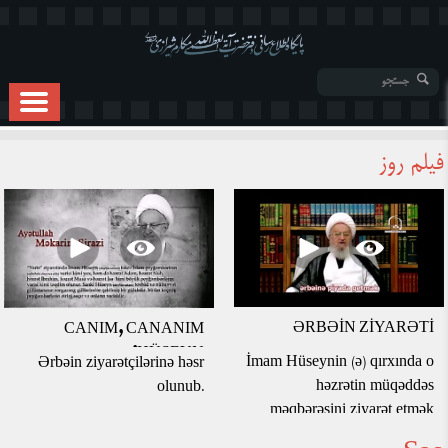
فیلم روز
ƏRBƏİN ZİYARƏTİ
CANIM, CANANIM
HÜSEYN!
İmam Hüseynin (ə) qırxında o
Ərbəin ziyarətçilərinə həsr
həzrətin müqəddəs
olunub.
məqbərəsini ziyarət etmək
üçün milyonlarla insan piyada