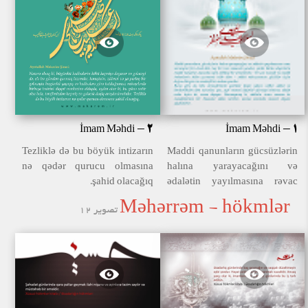
İmam Məhdi - 2
İmam Məhdi - 1
Tezliklə də bu böyük intizarın
Maddi qanunların gücsüzlərin
nə qədər qurucu olmasına
halına yarayacağını və
şahid olacağıq.
ədalətin yayılmasına rəvac
verəcəyini fərz etsək belə, heç
Məhərrəm - hökmlər
تصویر 12
bir icra zəmanəti yoxdur,
çünki bütün dəyərlərin maddi
meyarlar əsasında təyin
edildiyi bir atmosferdə – bir
çox mənafe və maddi
imkanların əldən çıxmasını
tələb edən – ədalət