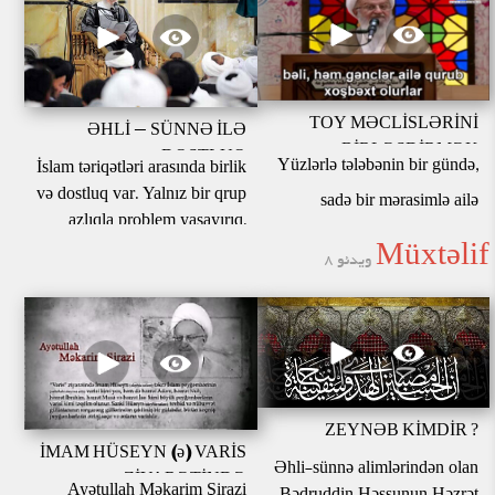
TOY MƏCLİSLƏRİNİ
ƏHLİ - SÜNNƏ İLƏ
BİRLƏŞDİRMƏK
DOSTLUQ
Yüzlərlə tələbənin bir gündə,
İslam təriqətləri arasında birlik
və dostluq var. Yalnız bir qrup
sadə bir mərasimlə ailə
azlıqla problem yaşayırıq.
həyatına başlaması toy
Onlar müsəlanlar, İslam,
Müxtəlif
ویدئو 8
xərclərinin azalmasına və
dünya və sabitlik üçün
təhlükəlidir. Onlar hamını
gənclərin rahat evlənməsinə
kafir bilir.
xidmət edir.
? ZEYNƏB KİMDİR
İMAM HÜSEYN (ə) VARİS
Əhli-sünnə alimlərindən olan
ZİYARƏTİNDƏ
Ayətullah Məkarim Şirazi