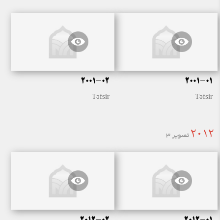
2001-02
2001-01
Təfsir
Təfsir
2012
تصویر 3