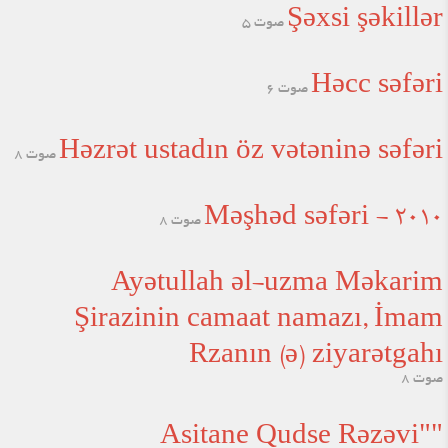
Şəxsi şəkillər
صوت 5
Həcc səfəri
صوت 6
Həzrət ustadın öz vətəninə səfəri
صوت 8
Məşhəd səfəri - 2010
صوت 8
Ayətullah əl-uzma Məkarim
Şirazinin camaat namazı, İmam
Rzanın (ə) ziyarətgahı
صوت 8
"Asitane Qudse Rəzəvi"