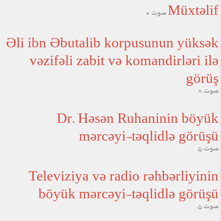
Müxtəlif
صوت 0
Əli ibn Əbutalib korpusunun yüksək
vəzifəli zabit və komandirləri ilə
görüş
صوت 8
Dr. Həsən Ruhaninin böyük
mərcəyi-təqlidlə görüşü
صوت 5
Televiziya və radio rəhbərliyinin
böyük mərcəyi-təqlidlə görüşü
صوت 5