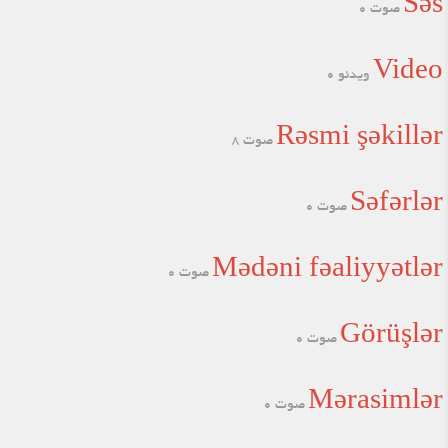
Səs
صوت 0
Kərbəlaya doğru axışır. Bu
böyük birliyə Məkarim
Şirazinin də tövsiyələri var.
Video
ویدئو 0
Rəsmi şəkillər
صوت 8
Səfərlər
صوت 0
Mədəni fəaliyyətlər
صوت 0
Görüşlər
صوت 0
Mərasimlər
صوت 0